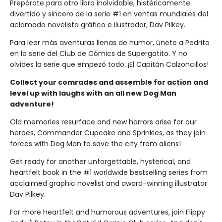
Prepárate para otro libro inolvidable, histéricamente
divertido y sincero de la serie #1 en ventas mundiales del
aclamado novelista gráfico e ilustrador, Dav Pilkey.
Para leer más aventuras llenas de humor, únete a Pedrito
en la serie del Club de Cómics de Supergatito. Y no
olvides la serie que empezó todo: ¡El Capitán Calzoncillos!
Collect your comrades and assemble for action and
level up with laughs with an all new Dog Man
adventure!
Old memories resurface and new horrors arise for our
heroes, Commander Cupcake and Sprinkles, as they join
forces with Dog Man to save the city from aliens!
Get ready for another unforgettable, hysterical, and
heartfelt book in the #1 worldwide bestselling series from
acclaimed graphic novelist and award-winning illustrator
Dav Pilkey.
For more heartfelt and humorous adventures, join Flippy