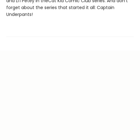
and Li'l Petey in the
Cat Kid Comic Club series. And don't
forget about the series that started it all: Captain
Underpants!